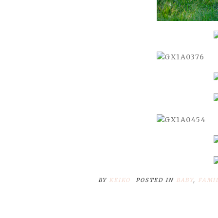
BY
KEIKO
POSTED IN
BABY
,
FAMI